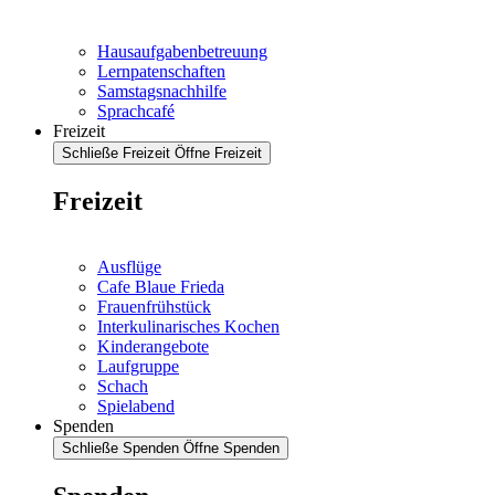
Hausaufgabenbetreuung
Lernpatenschaften
Samstagsnachhilfe
Sprachcafé
Freizeit
Schließe Freizeit
Öffne Freizeit
Freizeit
Ausflüge
Cafe Blaue Frieda
Frauenfrühstück
Interkulinarisches Kochen
Kinderangebote
Laufgruppe
Schach
Spielabend
Spenden
Schließe Spenden
Öffne Spenden