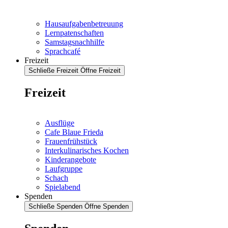
Hausaufgabenbetreuung
Lernpatenschaften
Samstagsnachhilfe
Sprachcafé
Freizeit
Schließe Freizeit
Öffne Freizeit
Freizeit
Ausflüge
Cafe Blaue Frieda
Frauenfrühstück
Interkulinarisches Kochen
Kinderangebote
Laufgruppe
Schach
Spielabend
Spenden
Schließe Spenden
Öffne Spenden