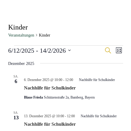
Kinder
Veranstaltungen
Kinder
Veranstaltungen
Veranstal
Veran
6/12/2025
 - 
14/2/2026
Suche
Liste
Ansic
Suche
Datum
Navig
wählen.
Dezember 2025
und
Ansichten
SA.
Navigati
6. Dezember 2025 @ 10:00
-
12:00
Nachhilfe für Schulkinder
6
Nachhilfe für Schulkinder
Blaue Frieda
Schützenstraße 2a, Bamberg, Bayern
SA.
13. Dezember 2025 @ 10:00
-
12:00
Nachhilfe für Schulkinder
13
Nachhilfe für Schulkinder