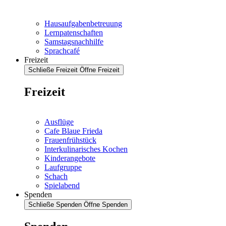
Hausaufgabenbetreuung
Lernpatenschaften
Samstagsnachhilfe
Sprachcafé
Freizeit
Schließe Freizeit
Öffne Freizeit
Freizeit
Ausflüge
Cafe Blaue Frieda
Frauenfrühstück
Interkulinarisches Kochen
Kinderangebote
Laufgruppe
Schach
Spielabend
Spenden
Schließe Spenden
Öffne Spenden