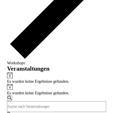
Workshops
Veranstaltungen
Hinweis
Es wurden keine Ergebnisse gefunden.
Hinweis
Es wurden keine Ergebnisse gefunden.
Veranstaltungen
Suche
Bitte
Suche
Schlüsselwort
und
eingeben.