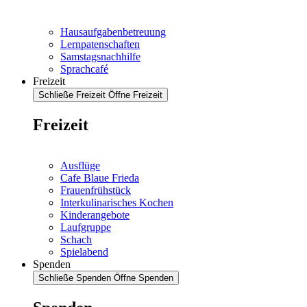
Hausaufgabenbetreuung
Lernpatenschaften
Samstagsnachhilfe
Sprachcafé
Freizeit
Schließe Freizeit
Öffne Freizeit
Freizeit
Ausflüge
Cafe Blaue Frieda
Frauenfrühstück
Interkulinarisches Kochen
Kinderangebote
Laufgruppe
Schach
Spielabend
Spenden
Schließe Spenden
Öffne Spenden