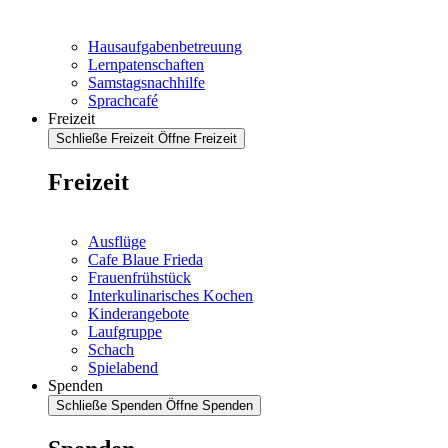
Hausaufgabenbetreuung
Lernpatenschaften
Samstagsnachhilfe
Sprachcafé
Freizeit
Schließe Freizeit
Öffne Freizeit
Freizeit
Ausflüge
Cafe Blaue Frieda
Frauenfrühstück
Interkulinarisches Kochen
Kinderangebote
Laufgruppe
Schach
Spielabend
Spenden
Schließe Spenden
Öffne Spenden