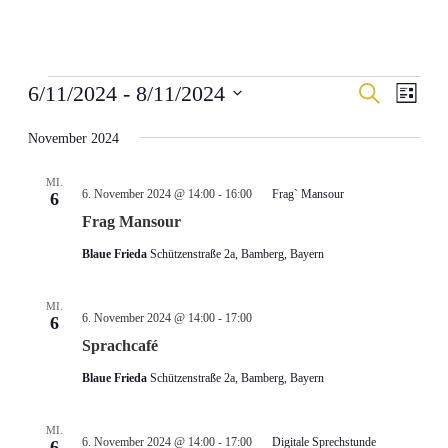
Veranstaltungen
Veranstal
Veran
6/11/2024
 - 
8/11/2024
Suche
Liste
Ansic
Suche
Datum
Navig
wählen.
November 2024
und
Ansichten
MI.
Navigati
6. November 2024 @ 14:00
-
16:00
Frag` Mansour
6
Frag Mansour
Blaue Frieda
Schützenstraße 2a, Bamberg, Bayern
MI.
6. November 2024 @ 14:00
-
17:00
6
Sprachcafé
Blaue Frieda
Schützenstraße 2a, Bamberg, Bayern
MI.
6. November 2024 @ 14:00
-
17:00
Digitale Sprechstunde
6