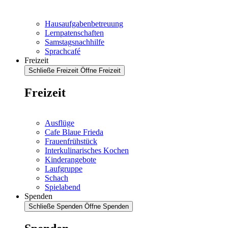
Hausaufgabenbetreuung
Lernpatenschaften
Samstagsnachhilfe
Sprachcafé
Freizeit
Schließe Freizeit
Öffne Freizeit
Freizeit
Ausflüge
Cafe Blaue Frieda
Frauenfrühstück
Interkulinarisches Kochen
Kinderangebote
Laufgruppe
Schach
Spielabend
Spenden
Schließe Spenden
Öffne Spenden