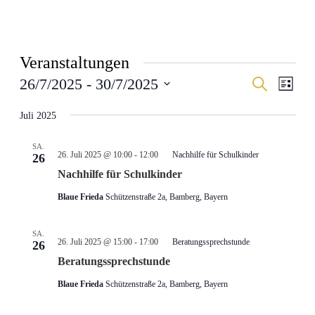
Veranstaltungen
Veranstal
Veran
26/7/2025
 - 
30/7/2025
Suche
Liste
Ansic
Suche
Datum
Navig
wählen.
Juli 2025
und
Ansichten
SA.
Navigati
26. Juli 2025 @ 10:00
-
12:00
Nachhilfe für Schulkinder
26
Nachhilfe für Schulkinder
Blaue Frieda
Schützenstraße 2a, Bamberg, Bayern
SA.
26. Juli 2025 @ 15:00
-
17:00
Beratungssprechstunde
26
Beratungssprechstunde
Blaue Frieda
Schützenstraße 2a, Bamberg, Bayern