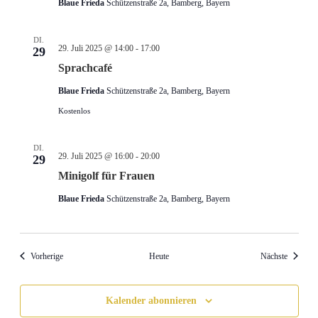
Blaue Frieda
Schützenstraße 2a, Bamberg, Bayern
DI.
29. Juli 2025 @ 14:00
-
17:00
29
Sprachcafé
Blaue Frieda
Schützenstraße 2a, Bamberg, Bayern
Kostenlos
DI.
29. Juli 2025 @ 16:00
-
20:00
29
Minigolf für Frauen
Blaue Frieda
Schützenstraße 2a, Bamberg, Bayern
Veranstaltungen
Veransta
Vorherige
Heute
Nächste
Kalender abonnieren