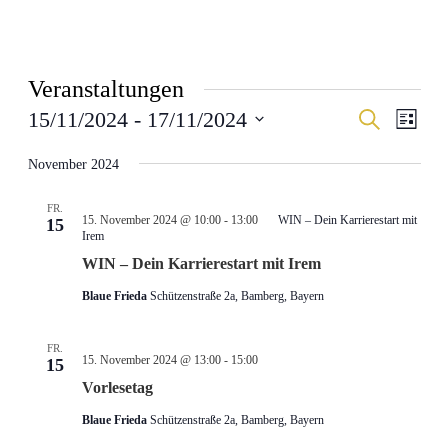
Veranstaltungen
Veranstal
Veran
15/11/2024
 - 
17/11/2024
Suche
Liste
Ansic
Suche
Datum
Navig
wählen.
November 2024
und
Ansichten
FR.
Navigati
15. November 2024 @ 10:00
-
13:00
WIN – Dein Karrierestart mit
15
Irem
WIN – Dein Karrierestart mit Irem
Blaue Frieda
Schützenstraße 2a, Bamberg, Bayern
FR.
15. November 2024 @ 13:00
-
15:00
15
Vorlesetag
Blaue Frieda
Schützenstraße 2a, Bamberg, Bayern