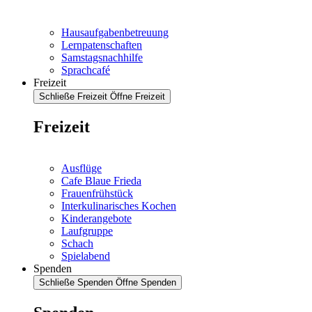
Hausaufgabenbetreuung
Lernpatenschaften
Samstagsnachhilfe
Sprachcafé
Freizeit
Schließe Freizeit
Öffne Freizeit
Freizeit
Ausflüge
Cafe Blaue Frieda
Frauenfrühstück
Interkulinarisches Kochen
Kinderangebote
Laufgruppe
Schach
Spielabend
Spenden
Schließe Spenden
Öffne Spenden