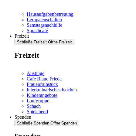
Hausaufgabenbetreuung
Lernpatenschaften
Samstagsnachhilfe
Sprachcafé
Freizeit
Schließe Freizeit
Öffne Freizeit
Freizeit
Ausflüge
Cafe Blaue Frieda
Frauenfrühstück
Interkulinarisches Kochen
Kinderangebote
Laufgruppe
Schach
Spielabend
Spenden
Schließe Spenden
Öffne Spenden