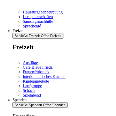
Hausaufgabenbetreuung
Lernpatenschaften
Samstagsnachhilfe
Sprachcafé
Freizeit
Schließe Freizeit
Öffne Freizeit
Freizeit
Ausflüge
Cafe Blaue Frieda
Frauenfrühstück
Interkulinarisches Kochen
Kinderangebote
Laufgruppe
Schach
Spielabend
Spenden
Schließe Spenden
Öffne Spenden