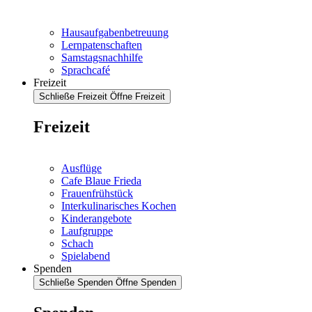
Hausaufgabenbetreuung
Lernpatenschaften
Samstagsnachhilfe
Sprachcafé
Freizeit
Schließe Freizeit
Öffne Freizeit
Freizeit
Ausflüge
Cafe Blaue Frieda
Frauenfrühstück
Interkulinarisches Kochen
Kinderangebote
Laufgruppe
Schach
Spielabend
Spenden
Schließe Spenden
Öffne Spenden