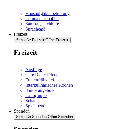
Hausaufgabenbetreuung
Lernpatenschaften
Samstagsnachhilfe
Sprachcafé
Freizeit
Schließe Freizeit
Öffne Freizeit
Freizeit
Ausflüge
Cafe Blaue Frieda
Frauenfrühstück
Interkulinarisches Kochen
Kinderangebote
Laufgruppe
Schach
Spielabend
Spenden
Schließe Spenden
Öffne Spenden