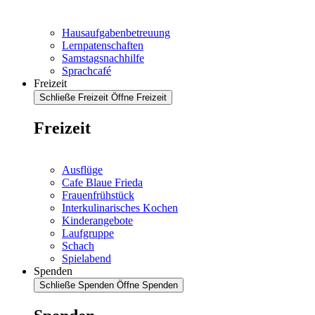
Hausaufgabenbetreuung
Lernpatenschaften
Samstagsnachhilfe
Sprachcafé
Freizeit
Schließe Freizeit
Öffne Freizeit
Freizeit
Ausflüge
Cafe Blaue Frieda
Frauenfrühstück
Interkulinarisches Kochen
Kinderangebote
Laufgruppe
Schach
Spielabend
Spenden
Schließe Spenden
Öffne Spenden