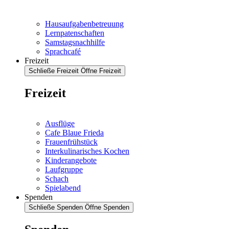
Hausaufgabenbetreuung
Lernpatenschaften
Samstagsnachhilfe
Sprachcafé
Freizeit
Schließe Freizeit
Öffne Freizeit
Freizeit
Ausflüge
Cafe Blaue Frieda
Frauenfrühstück
Interkulinarisches Kochen
Kinderangebote
Laufgruppe
Schach
Spielabend
Spenden
Schließe Spenden
Öffne Spenden