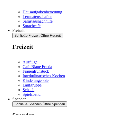
Hausaufgabenbetreuung
Lernpatenschaften
Samstagsnachhilfe
Sprachcafé
Freizeit
Schließe Freizeit
Öffne Freizeit
Freizeit
Ausflüge
Cafe Blaue Frieda
Frauenfrühstück
Interkulinarisches Kochen
Kinderangebote
Laufgruppe
Schach
Spielabend
Spenden
Schließe Spenden
Öffne Spenden