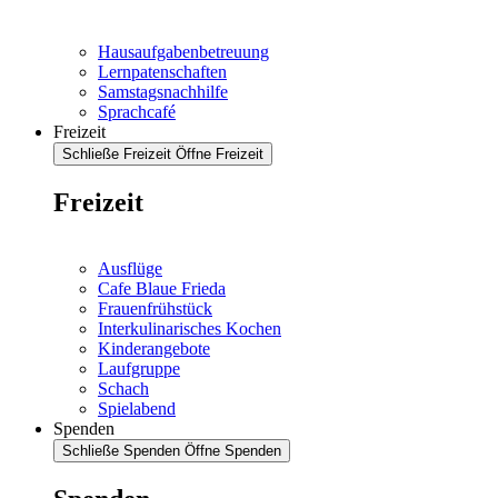
Hausaufgabenbetreuung
Lernpatenschaften
Samstagsnachhilfe
Sprachcafé
Freizeit
Schließe Freizeit
Öffne Freizeit
Freizeit
Ausflüge
Cafe Blaue Frieda
Frauenfrühstück
Interkulinarisches Kochen
Kinderangebote
Laufgruppe
Schach
Spielabend
Spenden
Schließe Spenden
Öffne Spenden