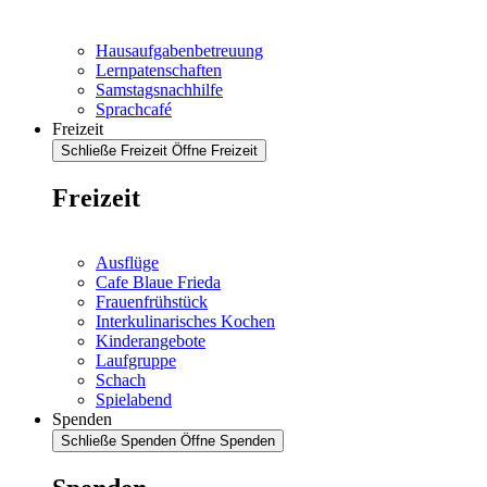
Hausaufgabenbetreuung
Lernpatenschaften
Samstagsnachhilfe
Sprachcafé
Freizeit
Schließe Freizeit
Öffne Freizeit
Freizeit
Ausflüge
Cafe Blaue Frieda
Frauenfrühstück
Interkulinarisches Kochen
Kinderangebote
Laufgruppe
Schach
Spielabend
Spenden
Schließe Spenden
Öffne Spenden