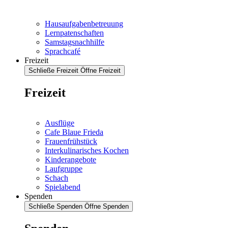
Hausaufgabenbetreuung
Lernpatenschaften
Samstagsnachhilfe
Sprachcafé
Freizeit
Schließe Freizeit
Öffne Freizeit
Freizeit
Ausflüge
Cafe Blaue Frieda
Frauenfrühstück
Interkulinarisches Kochen
Kinderangebote
Laufgruppe
Schach
Spielabend
Spenden
Schließe Spenden
Öffne Spenden