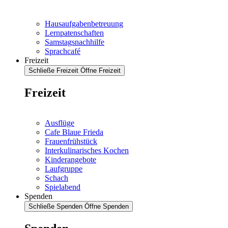
Hausaufgabenbetreuung
Lernpatenschaften
Samstagsnachhilfe
Sprachcafé
Freizeit
Schließe Freizeit
Öffne Freizeit
Freizeit
Ausflüge
Cafe Blaue Frieda
Frauenfrühstück
Interkulinarisches Kochen
Kinderangebote
Laufgruppe
Schach
Spielabend
Spenden
Schließe Spenden
Öffne Spenden