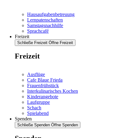
Hausaufgabenbetreuung
Lernpatenschaften
Samstagsnachhilfe
Sprachcafé
Freizeit
Schließe Freizeit
Öffne Freizeit
Freizeit
Ausflüge
Cafe Blaue Frieda
Frauenfrühstück
Interkulinarisches Kochen
Kinderangebote
Laufgruppe
Schach
Spielabend
Spenden
Schließe Spenden
Öffne Spenden