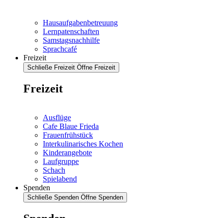
Hausaufgabenbetreuung
Lernpatenschaften
Samstagsnachhilfe
Sprachcafé
Freizeit
Schließe Freizeit
Öffne Freizeit
Freizeit
Ausflüge
Cafe Blaue Frieda
Frauenfrühstück
Interkulinarisches Kochen
Kinderangebote
Laufgruppe
Schach
Spielabend
Spenden
Schließe Spenden
Öffne Spenden