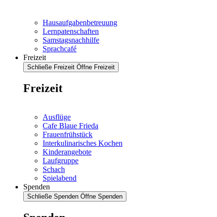
Hausaufgabenbetreuung
Lernpatenschaften
Samstagsnachhilfe
Sprachcafé
Freizeit
Schließe Freizeit
Öffne Freizeit
Freizeit
Ausflüge
Cafe Blaue Frieda
Frauenfrühstück
Interkulinarisches Kochen
Kinderangebote
Laufgruppe
Schach
Spielabend
Spenden
Schließe Spenden
Öffne Spenden