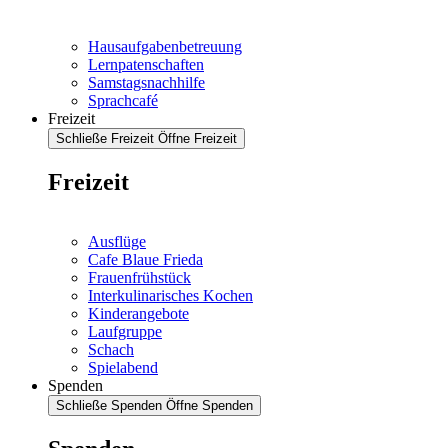
Hausaufgabenbetreuung
Lernpatenschaften
Samstagsnachhilfe
Sprachcafé
Freizeit
Schließe Freizeit
Öffne Freizeit
Freizeit
Ausflüge
Cafe Blaue Frieda
Frauenfrühstück
Interkulinarisches Kochen
Kinderangebote
Laufgruppe
Schach
Spielabend
Spenden
Schließe Spenden
Öffne Spenden