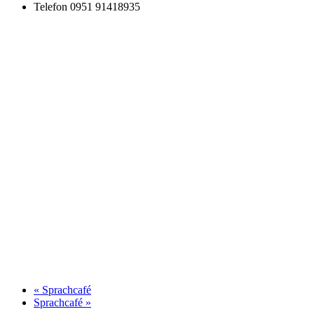
Telefon
0951 91418935
«
Sprachcafé
Sprachcafé
»