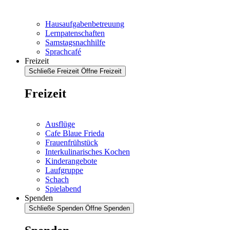
Hausaufgabenbetreuung
Lernpatenschaften
Samstagsnachhilfe
Sprachcafé
Freizeit
Schließe Freizeit
Öffne Freizeit
Freizeit
Ausflüge
Cafe Blaue Frieda
Frauenfrühstück
Interkulinarisches Kochen
Kinderangebote
Laufgruppe
Schach
Spielabend
Spenden
Schließe Spenden
Öffne Spenden