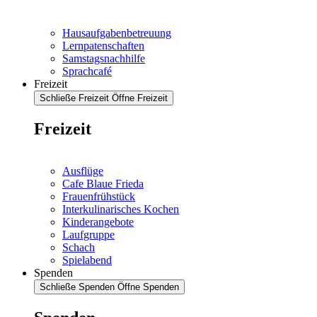
Hausaufgabenbetreuung
Lernpatenschaften
Samstagsnachhilfe
Sprachcafé
Freizeit
Schließe Freizeit
Öffne Freizeit
Freizeit
Ausflüge
Cafe Blaue Frieda
Frauenfrühstück
Interkulinarisches Kochen
Kinderangebote
Laufgruppe
Schach
Spielabend
Spenden
Schließe Spenden
Öffne Spenden