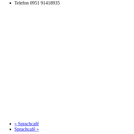
Telefon
0951 91418935
«
Sprachcafé
Sprachcafé
»