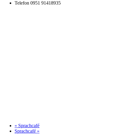
Telefon
0951 91418935
«
Sprachcafé
Sprachcafé
»