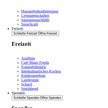
Hausaufgabenbetreuung
Lernpatenschaften
Samstagsnachhilfe
Sprachcafé
Freizeit
Schließe Freizeit
Öffne Freizeit
Freizeit
Ausflüge
Cafe Blaue Frieda
Frauenfrühstück
Interkulinarisches Kochen
Kinderangebote
Laufgruppe
Schach
Spielabend
Spenden
Schließe Spenden
Öffne Spenden