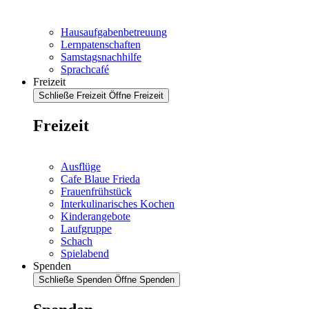
Hausaufgabenbetreuung
Lernpatenschaften
Samstagsnachhilfe
Sprachcafé
Freizeit
Schließe Freizeit
Öffne Freizeit
Freizeit
Ausflüge
Cafe Blaue Frieda
Frauenfrühstück
Interkulinarisches Kochen
Kinderangebote
Laufgruppe
Schach
Spielabend
Spenden
Schließe Spenden
Öffne Spenden