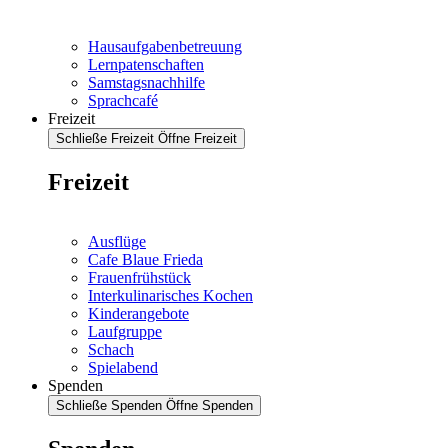
Hausaufgabenbetreuung
Lernpatenschaften
Samstagsnachhilfe
Sprachcafé
Freizeit
Schließe Freizeit
Öffne Freizeit
Freizeit
Ausflüge
Cafe Blaue Frieda
Frauenfrühstück
Interkulinarisches Kochen
Kinderangebote
Laufgruppe
Schach
Spielabend
Spenden
Schließe Spenden
Öffne Spenden