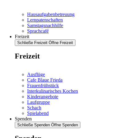
Hausaufgabenbetreuung
Lernpatenschaften
Samstagsnachhilfe
Sprachcafé
Freizeit
Schließe Freizeit
Öffne Freizeit
Freizeit
Ausflüge
Cafe Blaue Frieda
Frauenfrühstück
Interkulinarisches Kochen
Kinderangebote
Laufgruppe
Schach
Spielabend
Spenden
Schließe Spenden
Öffne Spenden