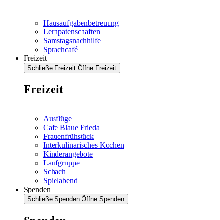
Hausaufgabenbetreuung
Lernpatenschaften
Samstagsnachhilfe
Sprachcafé
Freizeit
Schließe Freizeit
Öffne Freizeit
Freizeit
Ausflüge
Cafe Blaue Frieda
Frauenfrühstück
Interkulinarisches Kochen
Kinderangebote
Laufgruppe
Schach
Spielabend
Spenden
Schließe Spenden
Öffne Spenden