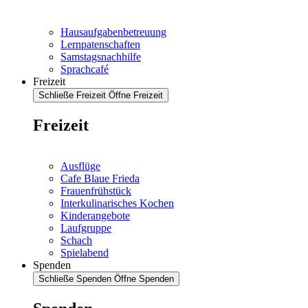
Hausaufgabenbetreuung
Lernpatenschaften
Samstagsnachhilfe
Sprachcafé
Freizeit
Schließe Freizeit
Öffne Freizeit
Freizeit
Ausflüge
Cafe Blaue Frieda
Frauenfrühstück
Interkulinarisches Kochen
Kinderangebote
Laufgruppe
Schach
Spielabend
Spenden
Schließe Spenden
Öffne Spenden