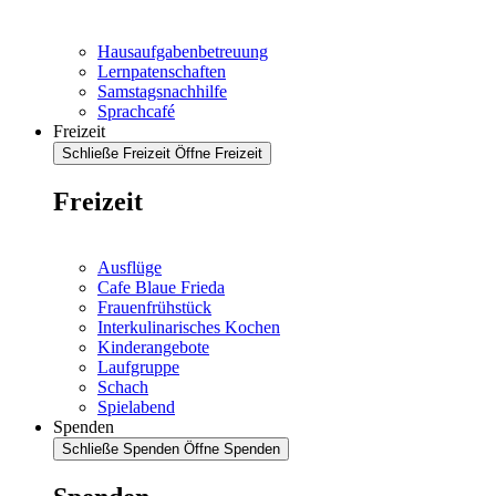
Hausaufgabenbetreuung
Lernpatenschaften
Samstagsnachhilfe
Sprachcafé
Freizeit
Schließe Freizeit
Öffne Freizeit
Freizeit
Ausflüge
Cafe Blaue Frieda
Frauenfrühstück
Interkulinarisches Kochen
Kinderangebote
Laufgruppe
Schach
Spielabend
Spenden
Schließe Spenden
Öffne Spenden