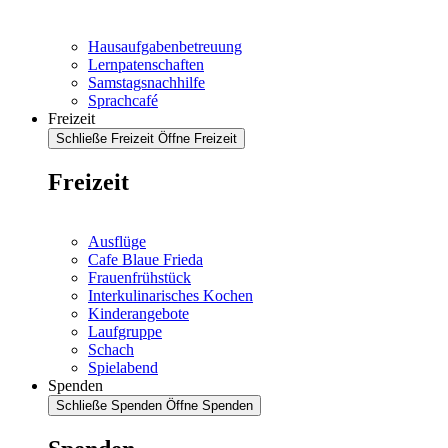
Hausaufgabenbetreuung
Lernpatenschaften
Samstagsnachhilfe
Sprachcafé
Freizeit
Schließe Freizeit
Öffne Freizeit
Freizeit
Ausflüge
Cafe Blaue Frieda
Frauenfrühstück
Interkulinarisches Kochen
Kinderangebote
Laufgruppe
Schach
Spielabend
Spenden
Schließe Spenden
Öffne Spenden