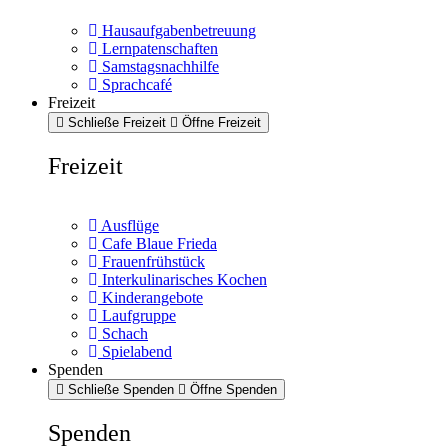
Hausaufgabenbetreuung
Lernpatenschaften
Samstagsnachhilfe
Sprachcafé
Freizeit
Schließe Freizeit
Öffne Freizeit
Freizeit
Ausflüge
Cafe Blaue Frieda
Frauenfrühstück
Interkulinarisches Kochen
Kinderangebote
Laufgruppe
Schach
Spielabend
Spenden
Schließe Spenden
Öffne Spenden
Spenden