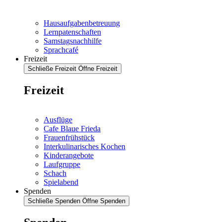
Hausaufgabenbetreuung
Lernpatenschaften
Samstagsnachhilfe
Sprachcafé
Freizeit
Schließe Freizeit
Öffne Freizeit
Freizeit
Ausflüge
Cafe Blaue Frieda
Frauenfrühstück
Interkulinarisches Kochen
Kinderangebote
Laufgruppe
Schach
Spielabend
Spenden
Schließe Spenden
Öffne Spenden