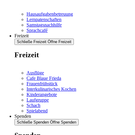
Hausaufgabenbetreuung
Lernpatenschaften
Samstagsnachhilfe
Sprachcafé
Freizeit
Schließe Freizeit
Öffne Freizeit
Freizeit
Ausflüge
Cafe Blaue Frieda
Frauenfrühstück
Interkulinarisches Kochen
Kinderangebote
Laufgruppe
Schach
Spielabend
Spenden
Schließe Spenden
Öffne Spenden