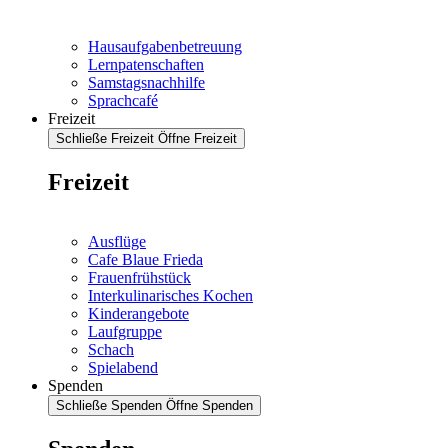
Hausaufgabenbetreuung
Lernpatenschaften
Samstagsnachhilfe
Sprachcafé
Freizeit
Schließe Freizeit
Öffne Freizeit
Freizeit
Ausflüge
Cafe Blaue Frieda
Frauenfrühstück
Interkulinarisches Kochen
Kinderangebote
Laufgruppe
Schach
Spielabend
Spenden
Schließe Spenden
Öffne Spenden