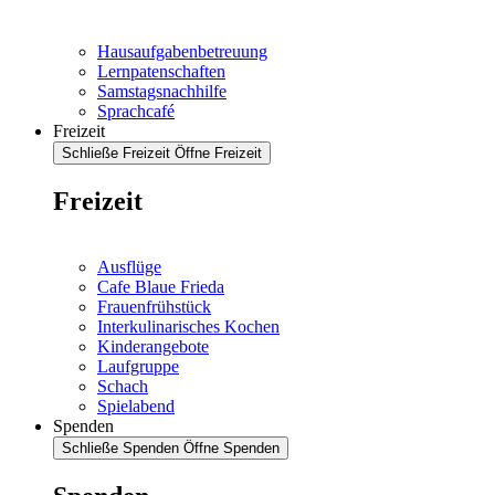
Hausaufgabenbetreuung
Lernpatenschaften
Samstagsnachhilfe
Sprachcafé
Freizeit
Schließe Freizeit
Öffne Freizeit
Freizeit
Ausflüge
Cafe Blaue Frieda
Frauenfrühstück
Interkulinarisches Kochen
Kinderangebote
Laufgruppe
Schach
Spielabend
Spenden
Schließe Spenden
Öffne Spenden