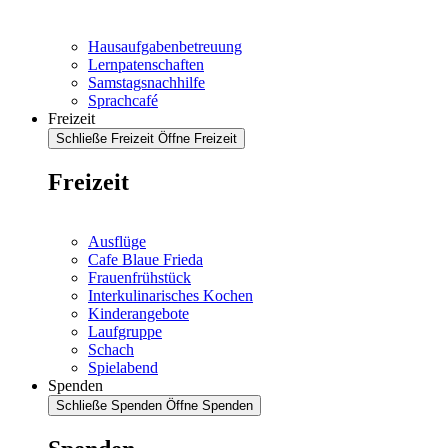
Hausaufgabenbetreuung
Lernpatenschaften
Samstagsnachhilfe
Sprachcafé
Freizeit
Schließe Freizeit
Öffne Freizeit
Freizeit
Ausflüge
Cafe Blaue Frieda
Frauenfrühstück
Interkulinarisches Kochen
Kinderangebote
Laufgruppe
Schach
Spielabend
Spenden
Schließe Spenden
Öffne Spenden