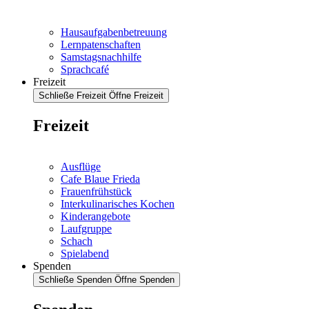
Hausaufgabenbetreuung
Lernpatenschaften
Samstagsnachhilfe
Sprachcafé
Freizeit
Schließe Freizeit
Öffne Freizeit
Freizeit
Ausflüge
Cafe Blaue Frieda
Frauenfrühstück
Interkulinarisches Kochen
Kinderangebote
Laufgruppe
Schach
Spielabend
Spenden
Schließe Spenden
Öffne Spenden