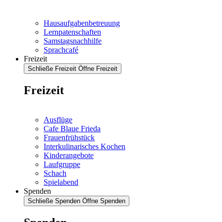
Hausaufgabenbetreuung
Lernpatenschaften
Samstagsnachhilfe
Sprachcafé
Freizeit
Schließe Freizeit
Öffne Freizeit
Freizeit
Ausflüge
Cafe Blaue Frieda
Frauenfrühstück
Interkulinarisches Kochen
Kinderangebote
Laufgruppe
Schach
Spielabend
Spenden
Schließe Spenden
Öffne Spenden