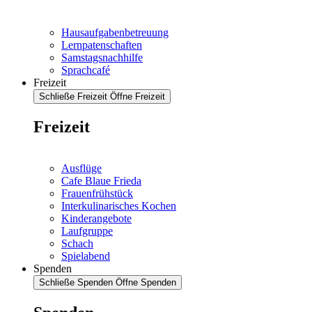
Hausaufgabenbetreuung
Lernpatenschaften
Samstagsnachhilfe
Sprachcafé
Freizeit
Schließe Freizeit
Öffne Freizeit
Freizeit
Ausflüge
Cafe Blaue Frieda
Frauenfrühstück
Interkulinarisches Kochen
Kinderangebote
Laufgruppe
Schach
Spielabend
Spenden
Schließe Spenden
Öffne Spenden