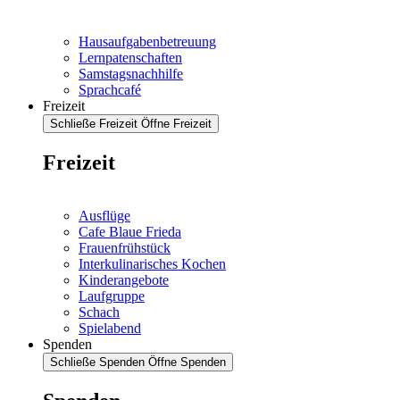
Hausaufgabenbetreuung
Lernpatenschaften
Samstagsnachhilfe
Sprachcafé
Freizeit
Schließe Freizeit
Öffne Freizeit
Freizeit
Ausflüge
Cafe Blaue Frieda
Frauenfrühstück
Interkulinarisches Kochen
Kinderangebote
Laufgruppe
Schach
Spielabend
Spenden
Schließe Spenden
Öffne Spenden