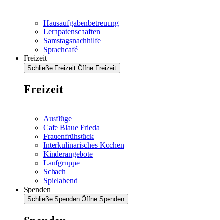
Hausaufgabenbetreuung
Lernpatenschaften
Samstagsnachhilfe
Sprachcafé
Freizeit
Schließe Freizeit
Öffne Freizeit
Freizeit
Ausflüge
Cafe Blaue Frieda
Frauenfrühstück
Interkulinarisches Kochen
Kinderangebote
Laufgruppe
Schach
Spielabend
Spenden
Schließe Spenden
Öffne Spenden