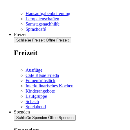
Hausaufgabenbetreuung
Lernpatenschaften
Samstagsnachhilfe
Sprachcafé
Freizeit
Schließe Freizeit
Öffne Freizeit
Freizeit
Ausflüge
Cafe Blaue Frieda
Frauenfrühstück
Interkulinarisches Kochen
Kinderangebote
Laufgruppe
Schach
Spielabend
Spenden
Schließe Spenden
Öffne Spenden