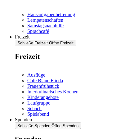
Hausaufgabenbetreuung
Lernpatenschaften
Samstagsnachhilfe
Sprachcafé
Freizeit
Schließe Freizeit
Öffne Freizeit
Freizeit
Ausflüge
Cafe Blaue Frieda
Frauenfrühstück
Interkulinarisches Kochen
Kinderangebote
Laufgruppe
Schach
Spielabend
Spenden
Schließe Spenden
Öffne Spenden