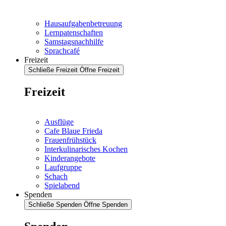
Hausaufgabenbetreuung
Lernpatenschaften
Samstagsnachhilfe
Sprachcafé
Freizeit
Schließe Freizeit
Öffne Freizeit
Freizeit
Ausflüge
Cafe Blaue Frieda
Frauenfrühstück
Interkulinarisches Kochen
Kinderangebote
Laufgruppe
Schach
Spielabend
Spenden
Schließe Spenden
Öffne Spenden