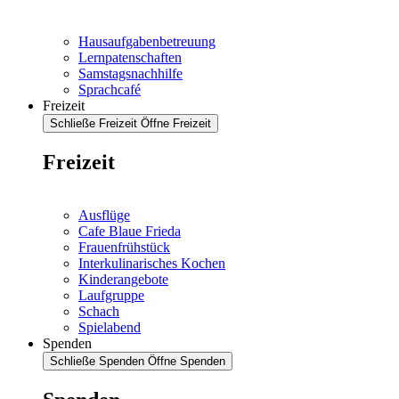
Hausaufgabenbetreuung
Lernpatenschaften
Samstagsnachhilfe
Sprachcafé
Freizeit
Schließe Freizeit
Öffne Freizeit
Freizeit
Ausflüge
Cafe Blaue Frieda
Frauenfrühstück
Interkulinarisches Kochen
Kinderangebote
Laufgruppe
Schach
Spielabend
Spenden
Schließe Spenden
Öffne Spenden