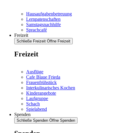
Hausaufgabenbetreuung
Lernpatenschaften
Samstagsnachhilfe
Sprachcafé
Freizeit
Schließe Freizeit
Öffne Freizeit
Freizeit
Ausflüge
Cafe Blaue Frieda
Frauenfrühstück
Interkulinarisches Kochen
Kinderangebote
Laufgruppe
Schach
Spielabend
Spenden
Schließe Spenden
Öffne Spenden