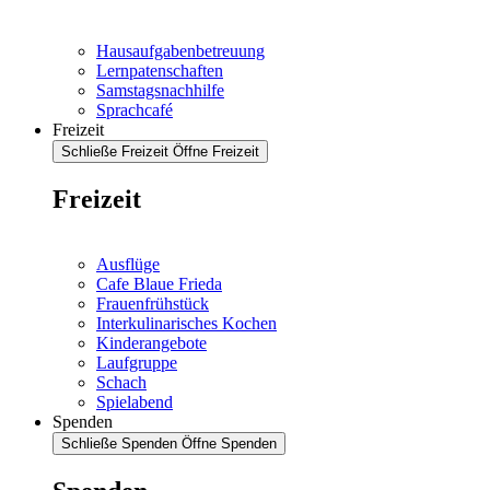
Hausaufgabenbetreuung
Lernpatenschaften
Samstagsnachhilfe
Sprachcafé
Freizeit
Schließe Freizeit
Öffne Freizeit
Freizeit
Ausflüge
Cafe Blaue Frieda
Frauenfrühstück
Interkulinarisches Kochen
Kinderangebote
Laufgruppe
Schach
Spielabend
Spenden
Schließe Spenden
Öffne Spenden