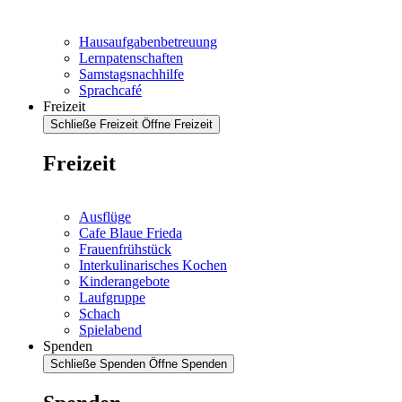
Hausaufgabenbetreuung
Lernpatenschaften
Samstagsnachhilfe
Sprachcafé
Freizeit
Schließe Freizeit
Öffne Freizeit
Freizeit
Ausflüge
Cafe Blaue Frieda
Frauenfrühstück
Interkulinarisches Kochen
Kinderangebote
Laufgruppe
Schach
Spielabend
Spenden
Schließe Spenden
Öffne Spenden